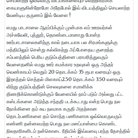
செயலாற்றி ஒவ்வொரு விடயங்களையும் வெற்றிகரமாக
கையாளுகின்றோமோ அதேபோல் இவ் விடயத்திலும் செயலாற்ற
வேண்டிய தருணம் இவ் வேளை !
எமது பாடசாலை ஆரம்பிக்கும் முன்பாக எம் ஊரவர்கள்
அச்சுவேலி, புத்தூர், தொண்டைமானாறு போன்ற
ஊர்பாடசாலைகளிற்கு கால் நடையாக பல சிரமங்களுக்கு
மத்தியிலும் சென்று கல்விகற்று அப்போதைய குறைந்த
சம்பளத்தில் பெரிய குடும்பத்தினை பராமரித்துவரும்
வேளைதனில் எமது ஊர் கமக்கார உறவுகள் ஒரு அந்தர்
வெண்காயம் வெறும் 20 தொடக்கம் 35 ரூபா வரையும் ஒரு
இறாத்தல் செத்தல் மிளகாய்2.50 தொடக்கம் 3.50 வரையும்
விற்று குடும்பத்தின் செலவுகளை சமாளிக்க
திணறிக்கொண்டுக்கும் வேளையில் நாம் படும் அல்லது பட்ட
கஸ்டங்களை அடுத்த சந்ததி படக்கூடாது என்ற பொது நல
நோக்கினை தம் சுய நலமாக கருதி அதற்கான
தொடர்பணிகளை தம் சொந்த பணிகளாக ஒவ்வொருவரும்
எண்ணி தன்னலமற்ற பொது நல மனப்பான்மை கொண்ட
நிலதாரிகளிடம் நன்கொடை ரீதியில் இவ்வளவு பரந்த தேசத்தில்