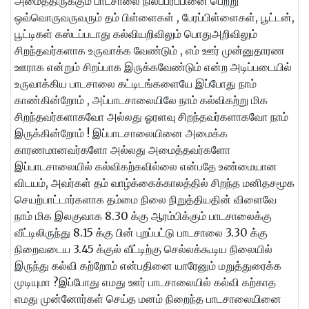
அமைத்திருக்கும் பாடசாலை நிலப்பரப்பினை பெற்று
ஒவ்வொருவருவரும் தம் பிள்ளைகள் , பேரப்பிள்ளைகள், பூட்டன்,
பூட்டிகள் கஸ்டப்படாது கல்வியறிவிலும் பொதுஅறிவிலும்
சிறந்தவர்களாக உருவாக்க வேண்டும் , எம் ஊர் முன்னுதாரண
ஊராக என்றும் சிறப்பாக இருக்கவேண்டும் என்ற அடிப்படையில்
உருவாக்கிய பாடசாலை கட்டிடங்களையே இப்போது நாம்
காண்கின்றோம் , அப்பாடசாலையிலே நாம் கல்விகற்று மிக
சிறந்தவர்களாகவோ அல்லது ஓரளவு சிறந்தவர்களாகவோ நாம்
இருக்கின்றோம் ! இப்பாடசாலையினை அமைக்க
காரணமானவர்களோ அல்லது அமைத்தவர்களோ
இப்பாடசாலையில் கல்விகற்கவில்லை என்பதே உண்மையான
விடயம், அவர்கள் தம் வாழ்க்கைக்காலத்தில் சிறந்த மனிதசமூக
செயற்பாட்டார்களாக தம்மை நிலை நிறுத்தியதின் விளைவே
நாம் மிக இலகுவாக 8.30 க்கு ஆரம்பிக்கும் பாடசாலைக்கு
வீட்டிலிருந்து 8.15 க்கு பின் புறப்பட்டு பாடசாலை 3.30 க்கு
நிறைவடைய 3.45 க்குல் வீட்டிற்கு செல்லக்கூடிய நிலையில்
இருந்து கல்வி கற்றோம் என்பதினை யாரேனும் மறுத்துரைக்க
முடியுமா ?இப்போது எமது ஊர் பாடசாலையில் கல்வி கற்காத
எமது முன்னோர்கள் செய்த மனம் நிறைந்த பாடசாலையினை